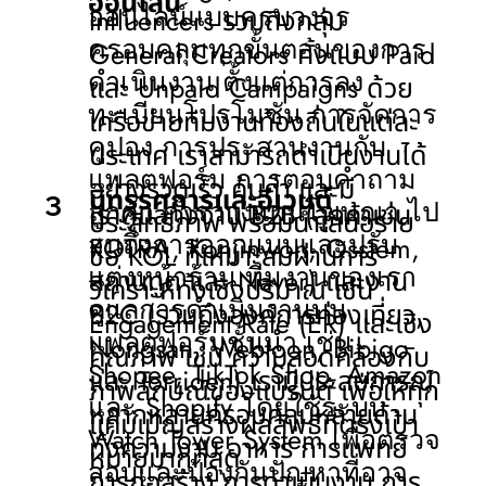
ออนไลน์
ออนไลน์แบบครบวงจร
Influencers
รวมถึงกลุ่ม
ครอบคลุมทุกขั้นตอนของการ
General Creators
ทั้งแบบ
Paid
ดำเนินงาน ตั้งแต่การลง
และ
Unpaid Campaigns
ด้วย
ทะเบียนโปรโมชัน การจัดการ
เครือข่ายทีมงานท้องถิ่นในแต่ละ
คูปอง การประสานงานกับ
ประเทศ เราสามารถดำเนินงานได้
แพลตฟอร์ม การตอบคำถาม
อย่างรวดเร็ว คุ้มค่า และมี
นิทรรศการและอีเวนต์
3
ลูกค้า การวางแผนโฆษณา ไป
เราดูแลทั้งงาน
B2B (
ลูกค้าเช่น
ประสิทธิภาพ พร้อมนำเสนอราย
จนถึงการออกแบบและปรับ
KOTRA, Konjinwon, Osstem,
ชื่อ
KOL
ที่เหมาะสมผ่านการ
แต่งหน้าร้าน ทีมงานของเรา
สถานทูต และ
Naver)
และงาน
วิเคราะห์ทั้งเชิงปริมาณ เช่น
ดูแลการดำเนินงานบน
B2C (
รวมถึงองค์การท่องเที่ยว
,
Engagement Rate (ER)
และเชิง
แพลตฟอร์มชั้นนำ เช่น
Nongsan, Webtoon, Bibigo
คุณภาพ เช่น ความสอดคล้องกับ
Shopee, TikTok Shop, Amazon
และ
Torriden)
เรามีประสบการณ์
ภาพลักษณ์ของแบรนด์ เพื่อให้ทุก
และ Shopify โดยใช้ระบบ
หลากหลายครอบคลุมหลายด้าน
แคมเปญสร้างผลลัพธ์ที่ตรงเป้า
Watch Tower System เพื่อตรวจ
ทั้งความงาม อาหาร การแพทย์
หมายมากที่สุด
สอบและป้องกันปัญหาที่อาจ
การก่อสร้าง การดำเนินงาน การ