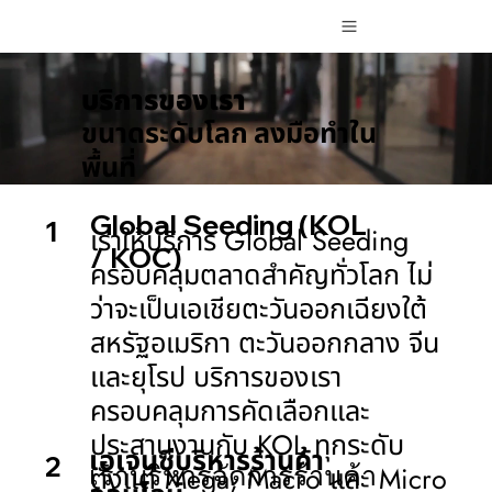
บริการของเรา
ขนาดระดับโลก
ลงมือทำใน
พื้นที่
Global Seeding (KOL
1
เราให้บริการ
Global Seeding
/ KOC)
ครอบคลุมตลาดสำคัญทั่วโลก ไม่
ว่าจะเป็นเอเชียตะวันออกเฉียงใต้
สหรัฐอเมริกา ตะวันออกกลาง จีน
และยุโรป บริการของเรา
ครอบคลุมการคัดเลือกและ
ประสานงานกับ
KOL
ทุกระดับ
เอเจนซีบริหารร้านค้า
2
เราบริหารจัดการร้านค้า
ตั้งแต่
Mega, Macro
และ
Micro